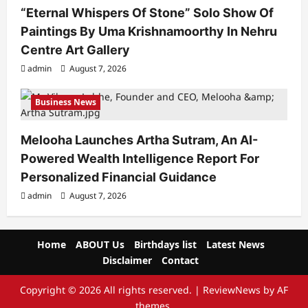
“Eternal Whispers Of Stone” Solo Show Of
Paintings By Uma Krishnamoorthy In Nehru
Centre Art Gallery
admin
August 7, 2026
Business News
Melooha Launches Artha Sutram, An AI-
Powered Wealth Intelligence Report For
Personalized Financial Guidance
admin
August 7, 2026
Home
ABOUT Us
Birthdays list
Latest News
Disclaimer
Contact
Copyright © 2026 All rights reserved.
|
ReviewNews
by AF
themes.