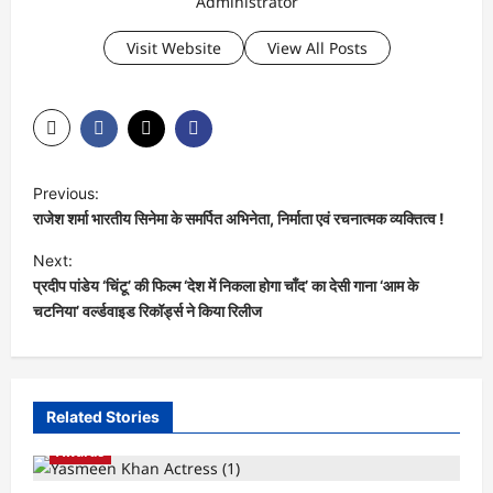
Administrator
Visit Website
View All Posts
P
Previous:
o
राजेश शर्मा भारतीय सिनेमा के समर्पित अभिनेता, निर्माता एवं रचनात्मक व्यक्तित्व !
s
Next:
t
प्रदीप पांडेय ‘चिंटू’ की फिल्म ‘देश में निकला होगा चाँद’ का देसी गाना ‘आम के
चटनिया’ वर्ल्डवाइड रिकॉर्ड्स ने किया रिलीज
n
a
v
i
Related Stories
g
Awards
a