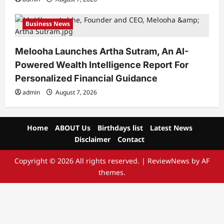
Business News
Melooha Launches Artha Sutram, An AI-
Powered Wealth Intelligence Report For
Personalized Financial Guidance
admin
August 7, 2026
Home
ABOUT Us
Birthdays list
Latest News
Disclaimer
Contact
Copyright © 2026 All rights reserved.
|
ReviewNews
by AF
themes.