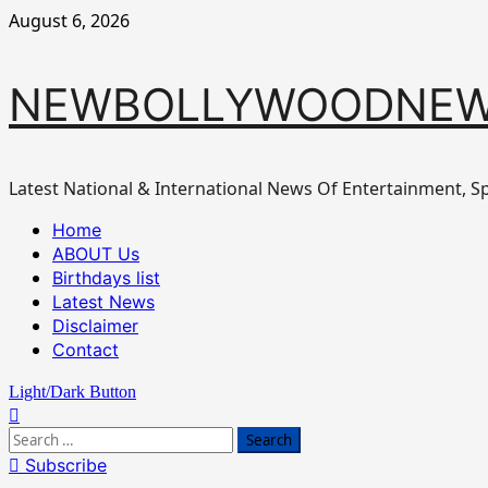
Skip
August 6, 2026
to
content
NEWBOLLYWOODNEW
Latest National & International News Of Entertainment, Sp
Primary
Home
Menu
ABOUT Us
Birthdays list
Latest News
Disclaimer
Contact
Light/Dark Button
Search
for:
Subscribe