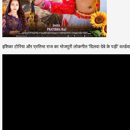
इशिका टोरिया और प्रतिभा राज का भोजपुरी लोकगीत ‘दिलवा देबे के पड़ी’ वर्ल्डव