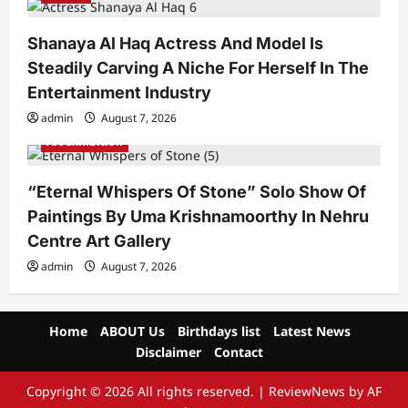
Shanaya Al Haq Actress And Model Is
Steadily Carving A Niche For Herself In The
Entertainment Industry
admin
August 7, 2026
Art Exhibition
“Eternal Whispers Of Stone” Solo Show Of
Paintings By Uma Krishnamoorthy In Nehru
Centre Art Gallery
admin
August 7, 2026
Home
ABOUT Us
Birthdays list
Latest News
Disclaimer
Contact
Copyright © 2026 All rights reserved.
|
ReviewNews
by AF