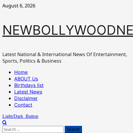
Skip
August 6, 2026
to
content
NEWBOLLYWOODN
Latest National & International News Of Entertainment,
Sports, Politics & Business
Primary
Home
Menu
ABOUT Us
Birthdays list
Latest News
Disclaimer
Contact
Light/Dark Button
Search