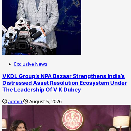
Exclusive News
VKDL Group’s NPA Bazaar Strengthens India’s
Distressed Asset Resolution Ecosystem Under
The Leadership Of V K Dubey
admin
August 5, 2026