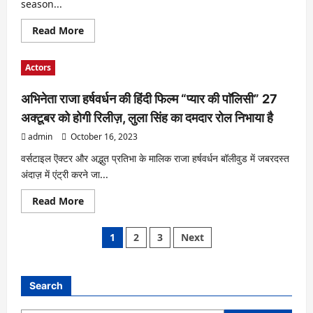
season...
Read
Read More
more
about
KAAL
Actors
BHAIRAV
RAHASYA
Fame
अभिनेता राजा हर्षवर्धन की हिंदी फिल्म “प्यार की पाॅलिसी” 27
Ahwaan
Kumar
अक्टूबर को होगी रिलीज़, लुला सिंह का दमदार रोल निभाया है
Bags
A
admin
October 16, 2023
Lead
Role
In
वर्सटाइल ऎक्टर और अद्भुत प्रतिभा के मालिक राजा हर्षवर्धन बॉलीवुड में जबरदस्त
An
अंदाज़ में एंट्री करने जा...
Upcoming
OTT
Web
Read
Read More
Series
more
about
अभिनेता
Posts
1
2
3
Next
राजा
हर्षवर्धन
pagination
की
हिंदी
फिल्म
Search
“प्यार
की
पाॅलिसी”