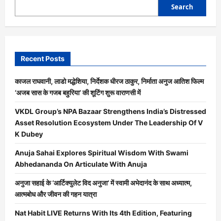
27
Search
अक्टूबर
को
होगी
रिलीज़,
लुला
सिंह
का
दमदार
Recent Posts
रोल
निभाया
है
काजल राघवानी, लाडो मद्धेशिया, निर्देशक धीरज ठाकुर, निर्माता अनुज आतिश फिल्म
‘अजब सास के गजब बहुरिया’ की शूटिंग शुरू वाराणसी में
VKDL Group’s NPA Bazaar Strengthens India’s Distressed
Asset Resolution Ecosystem Under The Leadership Of V
K Dubey
Anuja Sahai Explores Spiritual Wisdom With Swami
Abhedananda On Articulate With Anuja
अनुजा सहाई के ‘आर्टिक्युलेट विद अनुजा’ में स्वामी अभेदानंद के साथ अध्यात्म,
आत्मबोध और जीवन की गहन यात्रा
Nat Habit LIVE Returns With Its 4th Edition, Featuring