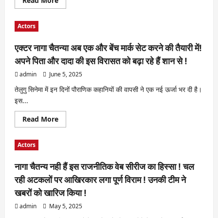
Read More
more
about
“Actor
Actors
Harish
Kumar
Promises:
एक्टर नागा चैतन्या अब एक और बेंच मार्क सेट करने की तैयारी में!
Actor
Keneil
अपने पिता और दादा की इस विरासत को बढ़ा रहे हैं शान से !
Modi
Will
admin
June 5, 2025
Star
In
Every
तेलुगु सिनेमा में इन दिनों पौराणिक कहानियों की वापसी ने एक नई ऊर्जा भर दी है।
Film
इस...
I
Direct
Or
Read
Read More
Produce!”
more
about
एक्टर
Actors
नागा
चैतन्या
अब
नागा चैतन्य नही हैं इस राजनीतिक वेब सीरीज का हिस्सा ! चल
एक
और
रही अटकलों पर आखिरकार लगा पूर्ण विराम ! उनकी टीम ने
बेंच
मार्क
खबरों को खारिज किया !
सेट
करने
admin
May 5, 2025
की
तैयारी