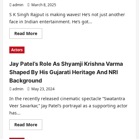
टीवी
खारिज
admin
March 8, 2025
से
किया
लेकर
!
साउथ
S K Singh Rajput is making waves! He’s not just another
सिनेमा
face in Indian entertainment. He’s got...
तक
की
अद्भुत
Read
Read More
यात्रा
more
about
S
Actors
K
Singh
Rajput
Jay Patel’s Role As Shyamji Krishna Varma
An
Outstanding
Shaped By His Gujarati Heritage And NRI
Actor
With
Background
Rare
Acting
admin
May 23, 2024
Calibre
In the recently released cinematic spectacle “Swatantra
Veer Savarkar,” Jay Patel’s portrayal as a supporting actor
has...
Read
Read More
more
about
Jay