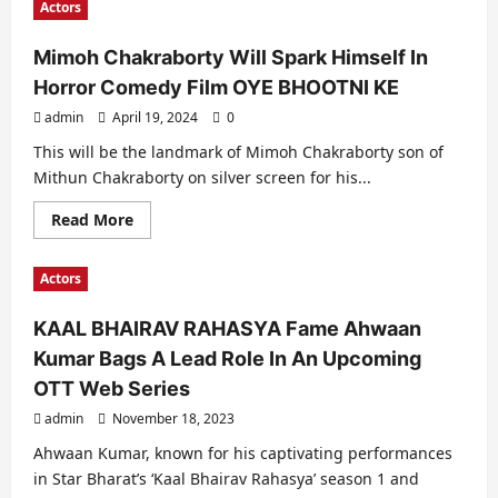
Actors
Patel’s
Role
As
Mimoh Chakraborty Will Spark Himself In
Shyamji
Krishna
Horror Comedy Film OYE BHOOTNI KE
Varma
Shaped
admin
April 19, 2024
By
0
His
Gujarati
This will be the landmark of Mimoh Chakraborty son of
Heritage
Mithun Chakraborty on silver screen for his...
And
NRI
Background
Read
Read More
more
about
Mimoh
Actors
Chakraborty
Will
Spark
KAAL BHAIRAV RAHASYA Fame Ahwaan
Himself
In
Kumar Bags A Lead Role In An Upcoming
Horror
Comedy
OTT Web Series
Film
OYE
admin
November 18, 2023
BHOOTNI
KE
Ahwaan Kumar, known for his captivating performances
in Star Bharat’s ‘Kaal Bhairav Rahasya’ season 1 and