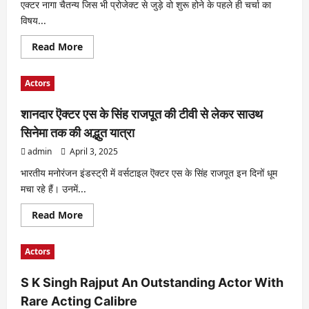
में!
एक्टर नागा चैतन्य जिस भी प्रोजेक्ट से जुड़े वो शुरू होने के पहले ही चर्चा का
अपने
विषय...
पिता
और
दादा
Read
Read More
की
more
इस
about
विरासत
नागा
को
Actors
चैतन्य
बढ़ा
नही
रहे
हैं
हैं
शानदार ऎक्टर एस के सिंह राजपूत की टीवी से लेकर साउथ
इस
शान
राजनीतिक
से
सिनेमा तक की अद्भुत यात्रा
वेब
!
सीरीज
admin
April 3, 2025
का
हिस्सा
!
भारतीय मनोरंजन इंडस्ट्री में वर्सटाइल ऎक्टर एस के सिंह राजपूत इन दिनों धूम
चल
मचा रहे हैं। उनमें...
रही
अटकलों
पर
Read
Read More
आखिरकार
more
लगा
about
पूर्ण
शानदार
विराम
Actors
ऎक्टर
!
एस
उनकी
के
टीम
S K Singh Rajput An Outstanding Actor With
सिंह
ने
राजपूत
खबरों
Rare Acting Calibre
की
को