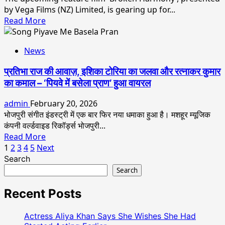
Success
by Vega Films (NZ) Limited, is gearing up for...
Of
Read
Read More
Mardaani-
more
3
about
Angel
News
BROKEN
Tetarbe
HARMONY:
Miss
प्रतिभा राज की आवाज़, इशिका टोरिया का जलवा और रत्नाकर कुमार
A
Glamourfaceworld
का कमाल – ‘पियवे में बसेला प्राण’ हुआ वायरल
Romantic
India
Horror
admin
February 20, 2026
Set
भोजपुरी संगीत इंडस्ट्री में एक बार फिर नया धमाका हुआ है। मशहूर म्यूजिक
To
कंपनी वर्ल्डवाइड रिकॉर्ड्स भोजपुरी...
Stir
Read
Read More
Emotions
Posts
more
1
2
3
4
5
Next
And
about
Search
pagination
Mystery
प्रतिभा
Search
राज
की
Recent Posts
आवाज़,
इशिका
Actress Aliya Khan Says She Wishes She Had
टोरिया