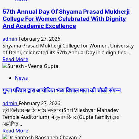
केवल
कुमार
57th Annual Day Of Shyama Prasad Mukherji
की
College For Women Celebrated With Dignity
म्यूजिक
And Academic Excellence
वीडियो
में
admin
February 27, 2026
प्रिय
Shyama Prasad Mukherji College for Women, University
दास
of Delhi, celebrated its 57th Annual Day in a dignified...
कोलकाता
Read
Read More
की
more
ग्लैम
about
क्वीन,
News
57th
तहलका
Annual
मचाने
गुप्ता परिवार द्वारा आयोजित भव्य विशाल माता की चौकी संपन्न
Day
को
Of
तैयार
admin
February 27, 2026
Shyama
हैं
श्री विलेश्वर महादेव मंदिर सभागार (Shri Vileshvar Mahadev
Prasad
!
Temple Auditorium) में गुप्ता परिवार (Gupta Family) द्वारा
Mukherji
आयोजित...
College
Read
Read More
For
more