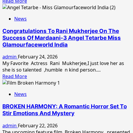
Read
Read More
को
more
मिला
about
‘भारत
News
दियान
गौरव
बाबू
सम्मान’
Congratulations To Rani Mukherjee On The
के
Success Of Mardaani-3 Angel Tetarbe Miss
जनदिवस
Glamourfaceworld India
के
अवसर
admin
February 24, 2026
पर
My Favorite Actress Rani Mukherjee,I just love her as
डेलिया
she is so talented ,humble n kind person....
इंडस्ट्रीज
Read
Read More
प्राइवेट
more
लिमिटेड
about
द्वारा
News
Congratulations
‘डेलिया
To
मिनरल
BROKEN HARMONY: A Romantic Horror Set To
Rani
वाटर’
Stir Emotions And Mystery
Mukherjee
का
On
भव्य
admin
February 22, 2026
The
शुभारंभ
The upcoming feature film Broken Harmony , presented