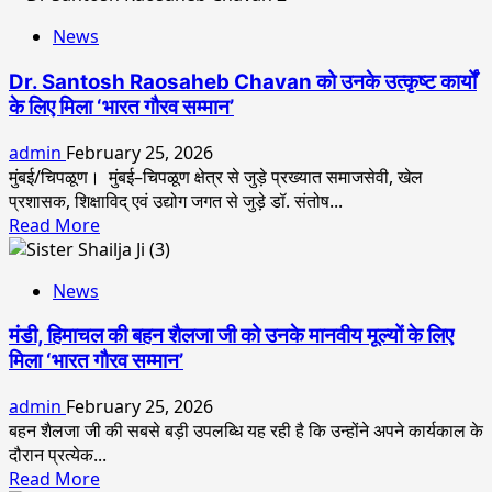
Women
about
Celebrated
News
गुप्ता
With
परिवार
Dignity
Dr. Santosh Raosaheb Chavan को उनके उत्कृष्ट कार्यों
द्वारा
And
के लिए मिला ‘भारत गौरव सम्मान’
आयोजित
Academic
भव्य
Excellence
admin
February 25, 2026
विशाल
मुंबई/चिपळूण। मुंबई–चिपळूण क्षेत्र से जुड़े प्रख्यात समाजसेवी, खेल
माता
प्रशासक, शिक्षाविद् एवं उद्योग जगत से जुड़े डॉ. संतोष...
की
Read
Read More
चौकी
more
संपन्न
about
News
Dr.
Santosh
मंडी, हिमाचल की बहन शैलजा जी को उनके मानवीय मूल्यों के लिए
Raosaheb
मिला ‘भारत गौरव सम्मान’
Chavan
को
admin
February 25, 2026
उनके
बहन शैलजा जी की सबसे बड़ी उपलब्धि यह रही है कि उन्होंने अपने कार्यकाल के
उत्कृष्ट
दौरान प्रत्येक...
कार्यों
Read
Read More
के