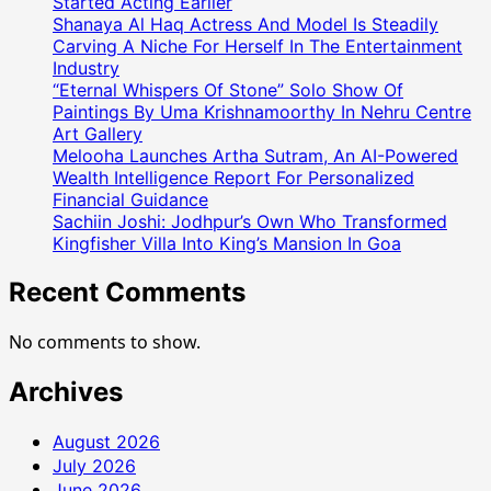
Started Acting Earlier
का
Shanaya Al Haq Actress And Model Is Steadily
Carving A Niche For Herself In The Entertainment
जलवा
Industry
और
“Eternal Whispers Of Stone” Solo Show Of
रत्नाकर
Paintings By Uma Krishnamoorthy In Nehru Centre
कुमार
Art Gallery
का
Melooha Launches Artha Sutram, An AI-Powered
कमाल
Wealth Intelligence Report For Personalized
–
Financial Guidance
‘पियवे
Sachiin Joshi: Jodhpur’s Own Who Transformed
में
Kingfisher Villa Into King’s Mansion In Goa
बसेला
Recent Comments
प्राण’
हुआ
वायरल
No comments to show.
Archives
August 2026
July 2026
June 2026