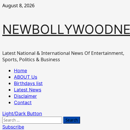
Skip
August 8, 2026
to
content
NEWBOLLYWOODN
Latest National & International News Of Entertainment,
Sports, Politics & Business
Primary
Home
Menu
ABOUT Us
Birthdays list
Latest News
Disclaimer
Contact
Light/Dark Button
Search
for:
Subscribe