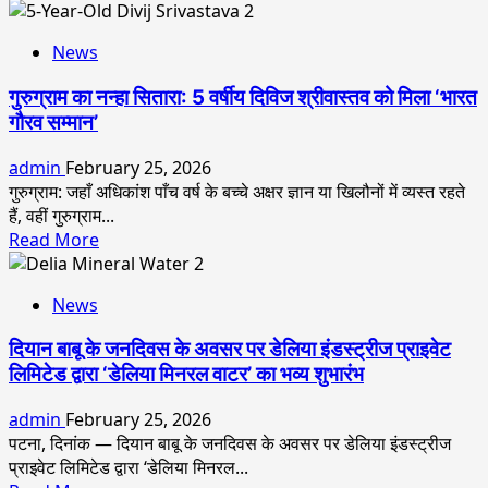
more
लिए
about
मिला
News
मंडी,
‘भारत
हिमाचल
गौरव
गुरुग्राम का नन्हा सितारा: 5 वर्षीय दिविज श्रीवास्तव को मिला ‘भारत
की
सम्मान’
गौरव सम्मान’
बहन
शैलजा
admin
February 25, 2026
जी
गुरुग्राम: जहाँ अधिकांश पाँच वर्ष के बच्चे अक्षर ज्ञान या खिलौनों में व्यस्त रहते
को
हैं, वहीं गुरुग्राम...
उनके
Read
Read More
मानवीय
more
मूल्यों
about
के
News
गुरुग्राम
लिए
का
मिला
दियान बाबू के जनदिवस के अवसर पर डेलिया इंडस्ट्रीज प्राइवेट
नन्हा
‘भारत
लिमिटेड द्वारा ‘डेलिया मिनरल वाटर’ का भव्य शुभारंभ
सितारा:
गौरव
5
सम्मान’
admin
February 25, 2026
वर्षीय
पटना, दिनांक — दियान बाबू के जनदिवस के अवसर पर डेलिया इंडस्ट्रीज
दिविज
प्राइवेट लिमिटेड द्वारा ‘डेलिया मिनरल...
श्रीवास्तव