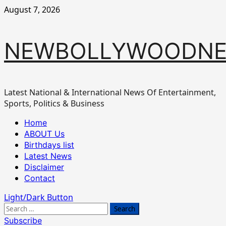
Skip
August 7, 2026
to
content
NEWBOLLYWOODN
Latest National & International News Of Entertainment,
Sports, Politics & Business
Primary
Home
Menu
ABOUT Us
Birthdays list
Latest News
Disclaimer
Contact
Light/Dark Button
Search
for:
Subscribe