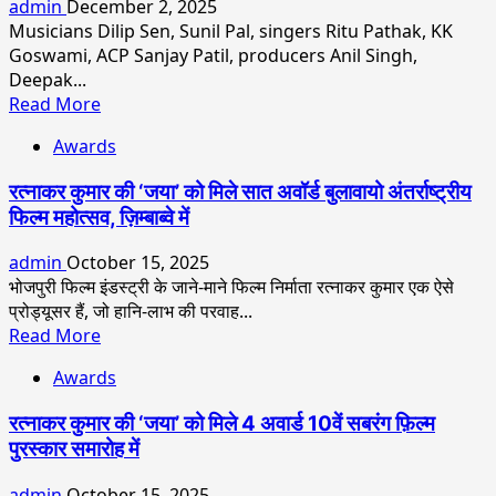
admin
December 2, 2025
Ratan
Musicians Dilip Sen, Sunil Pal, singers Ritu Pathak, KK
Award
Goswami, ACP Sanjay Patil, producers Anil Singh,
In
Deepak...
Mumbai
Read
Read More
more
Awards
about
Dr.
रत्नाकर कुमार की ‘जया’ को मिले सात अवॉर्ड बुलावायो अंतर्राष्ट्रीय
Krishna
फिल्म महोत्सव, ज़िम्बाब्वे में
Chouhan
Successfully
admin
October 15, 2025
Organized
भोजपुरी फिल्म इंडस्ट्री के जाने-माने फिल्म निर्माता रत्नाकर कुमार एक ऐसे
The
प्रोड्यूसर हैं, जो हानि-लाभ की परवाह...
7th
Read
Read More
Bollywood
more
Legend
Awards
about
Awards
रत्नाकर
2025
रत्नाकर कुमार की ‘जया’ को मिले 4 अवार्ड 10वें सबरंग फ़िल्म
कुमार
पुरस्कार समारोह में
की
‘जया’
admin
October 15, 2025