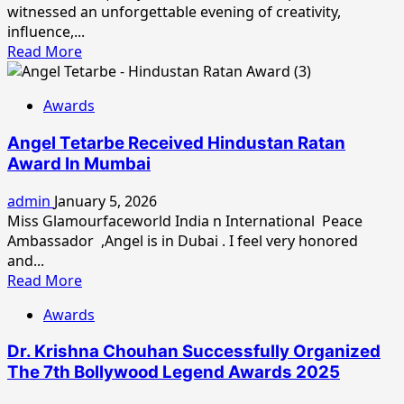
हेतु
witnessed an unforgettable evening of creativity,
सुधारक
नामांकित
influence,...
और
किया
Read
Read More
भारतीय
गया
more
सिनेमा
!
about
की
Awards
Oriflame
उभरती
Presents
हुई
Angel Tetarbe Received Hindustan Ratan
Whosnext2026
प्रभावशाली
Award In Mumbai
Influencer
शक्ति
Awards
!
admin
January 5, 2026
–
Miss Glamourfaceworld India n International Peace
East
Ambassador ,Angel is in Dubai . I feel very honored
&
and...
Northeast
Read
Read More
Edition
more
Celebrates
Awards
about
Regional
Angel
Voices
Dr. Krishna Chouhan Successfully Organized
Tetarbe
In
The 7th Bollywood Legend Awards 2025
Received
Kolkata
Hindustan