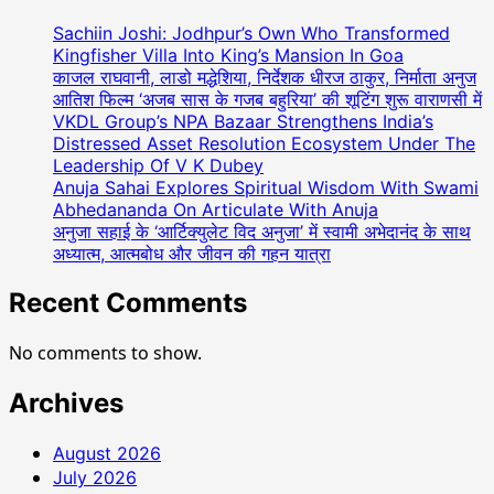
And
Playback
Sachiin Joshi: Jodhpur’s Own Who Transformed
Singer
Kingfisher Villa Into King’s Mansion In Goa
Pratibha
काजल राघवानी, लाडो मद्धेशिया, निर्देशक धीरज ठाकुर, निर्माता अनुज
आतिश फिल्म ‘अजब सास के गजब बहुरिया’ की शूटिंग शुरू वाराणसी में
K
VKDL Group’s NPA Bazaar Strengthens India’s
Saini
Distressed Asset Resolution Ecosystem Under The
Organized
Leadership Of V K Dubey
Worlyd’s
Anuja Sahai Explores Spiritual Wisdom With Swami
First-
Abhedananda On Articulate With Anuja
Of-
अनुजा सहाई के ‘आर्टिक्युलेट विद अनुजा’ में स्वामी अभेदानंद के साथ
Its-
अध्यात्म, आत्मबोध और जीवन की गहन यात्रा
Kind
Awards
Recent Comments
Ceremony
MOM
No comments to show.
DAD
GOD
Archives
OF
UNIVERSE
August 2026
–
July 2026
Season