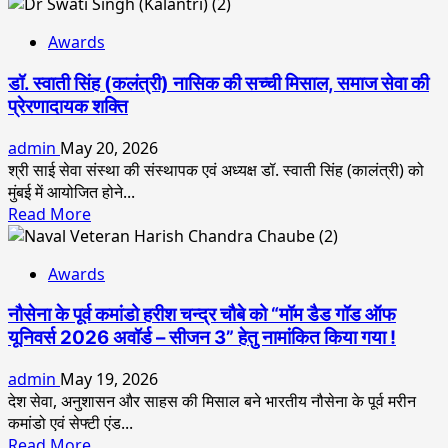
more
about
Awards
Actress
Yasmeen
डॉ. स्वाती सिंह (कलंत्री) नासिक की सच्ची मिसाल, समाज सेवा की
Khan
प्रेरणादायक शक्ति
Received
The
admin
May 20, 2026
Dadasaheb
श्री साई सेवा संस्था की संस्थापक एवं अध्यक्ष डॉ. स्वाती सिंह (कालंत्री) को
Phalke
मुंबई में आयोजित होने...
Indian
Read
Read More
Television
more
Award
about
For
Awards
डॉ.
Best
स्वाती
Supporting
नौसेना के पूर्व कमांडो हरीश चन्द्र चौबे को “मॉम डैड गॉड ऑफ
सिंह
Actor
यूनिवर्स 2026 अवॉर्ड – सीजन 3” हेतु नामांकित किया गया !
(कलंत्री)
For
नासिक
The
admin
May 19, 2026
की
Movie
देश सेवा, अनुशासन और साहस की मिसाल बने भारतीय नौसेना के पूर्व मरीन
सच्ची
Dehati
कमांडो एवं सेफ्टी एंड...
मिसाल,
Disco
Read
Read More