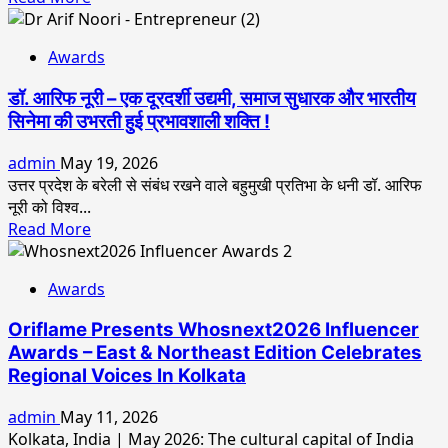
समाज
more
सेवा
about
की
Awards
नौसेना
प्रेरणादायक
के
शक्ति
डॉ. आरिफ नूरी – एक दूरदर्शी उद्यमी, समाज सुधारक और भारतीय
पूर्व
सिनेमा की उभरती हुई प्रभावशाली शक्ति !
कमांडो
हरीश
admin
May 19, 2026
चन्द्र
उत्तर प्रदेश के बरेली से संबंध रखने वाले बहुमुखी प्रतिभा के धनी डॉ. आरिफ
चौबे
नूरी को विश्व...
को
Read
Read More
“मॉम
more
डैड
about
गॉड
Awards
डॉ.
ऑफ
आरिफ
यूनिवर्स
Oriflame Presents Whosnext2026 Influencer
नूरी
2026
Awards – East & Northeast Edition Celebrates
–
अवॉर्ड
Regional Voices In Kolkata
एक
–
दूरदर्शी
सीजन
admin
May 11, 2026
उद्यमी,
3”
Kolkata, India | May 2026: The cultural capital of India
समाज