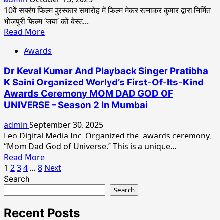
को
10वें सबरंग फिल्म पुरस्कार समारोह में फिल्म मेकर रत्नाकर कुमार द्वारा निर्मित
मिले
भोजपुरी फिल्म ‘जया’ को बेस्ट...
सात
Read
Read More
अवॉर्ड
more
बुलावायो
Awards
about
अंतर्राष्ट्रीय
रत्नाकर
फिल्म
Dr Keval Kumar And Playback Singer Pratibha
कुमार
महोत्सव,
K Saini Organized Worlyd’s First-Of-Its-Kind
की
ज़िम्बाब्वे
Awards Ceremony MOM DAD GOD OF
‘जया’
में
UNIVERSE – Season 2 In Mumbai
को
मिले
admin
September 30, 2025
4
Leo Digital Media Inc. Organized the awards ceremony,
अवार्ड
“Mom Dad God of Universe.” This is a unique...
10वें
Read
Read More
सबरंग
Posts
more
1
2
3
4
…
8
Next
फ़िल्म
about
Search
pagination
पुरस्कार
Dr
Search
समारोह
Keval
में
Kumar
Recent Posts