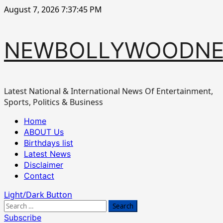
Skip
August 7, 2026
7:37:46 PM
to
content
NEWBOLLYWOODN
Latest National & International News Of Entertainment,
Sports, Politics & Business
Primary
Home
Menu
ABOUT Us
Birthdays list
Latest News
Disclaimer
Contact
Light/Dark Button
Search
for:
Subscribe