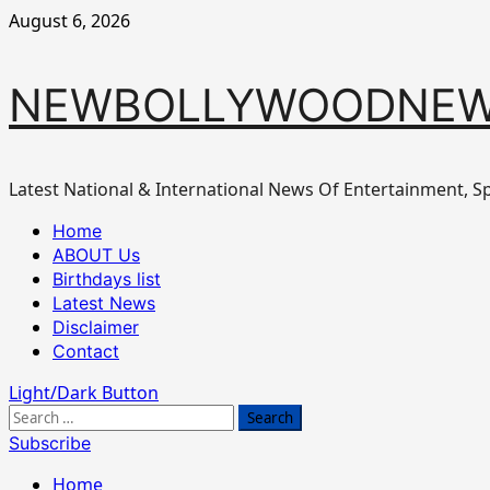
Skip
August 6, 2026
to
content
NEWBOLLYWOODNEW
Latest National & International News Of Entertainment, Sp
Primary
Home
Menu
ABOUT Us
Birthdays list
Latest News
Disclaimer
Contact
Light/Dark Button
Search
for:
Subscribe
Home