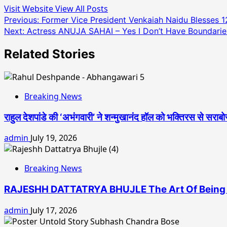
Visit Website
View All Posts
Post
Previous:
Former Vice President Venkaiah Naidu Blesses 
Next:
Actress ANUJA SAHAI – Yes I Don’t Have Boundarie
navigation
Related Stories
Breaking News
राहुल देशपांडे की ‘अभंगवारी’ ने शन्मुखानंद हॉल को भक्तिरस से सराब
admin
July 19, 2026
Breaking News
RAJESHH DATTATRYA BHUJLE The Art Of Being 
admin
July 17, 2026