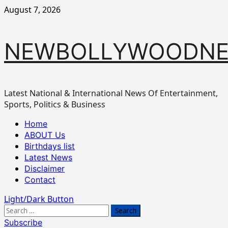
Skip
August 7, 2026
to
content
NEWBOLLYWOODN
Latest National & International News Of Entertainment,
Sports, Politics & Business
Primary
Home
Menu
ABOUT Us
Birthdays list
Latest News
Disclaimer
Contact
Light/Dark Button
Search
for:
Subscribe