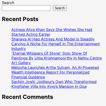
Search
Search
Recent Posts
Actress Aliya Khan Says She Wishes She Had
Started Acting Earlier
Shanaya Al Haq Actress And Model Is Steadily
Carving A Niche For Herself In The Entertainment
Industry
“Eternal Whispers Of Stone” Solo Show Of
Paintings By Uma Krishnamoorthy In Nehru Centre
Art Gallery
Melooha Launches Artha Sutram, An AI-Powered
Wealth Intelligence Report For Personalized
Financial Guidance
Sachiin Joshi: Jodhpur’s Own Who Transformed
Kingfisher Villa Into King’s Mansion In Goa
Recent Comments