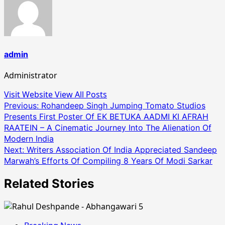
admin
Administrator
Visit Website
View All Posts
Post
Previous:
Rohandeep Singh Jumping Tomato Studios
Presents First Poster Of EK BETUKA AADMI KI AFRAH
navigation
RAATEIN – A Cinematic Journey Into The Alienation Of
Modern India
Next:
Writers Association Of India Appreciated Sandeep
Marwah’s Efforts Of Compiling 8 Years Of Modi Sarkar
Related Stories