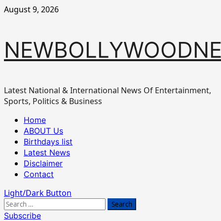
Skip
August 9, 2026
to
content
NEWBOLLYWOODN
Latest National & International News Of Entertainment,
Sports, Politics & Business
Primary
Home
Menu
ABOUT Us
Birthdays list
Latest News
Disclaimer
Contact
Light/Dark Button
Search
for:
Subscribe