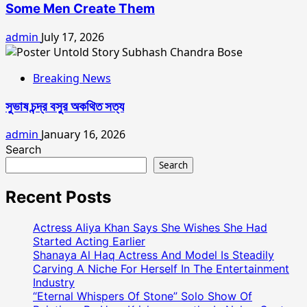
Some Men Create Them
admin
July 17, 2026
Breaking News
সুভাষ চন্দ্র বসুর অকথিত সত্য
admin
January 16, 2026
Search
Search
Recent Posts
Actress Aliya Khan Says She Wishes She Had
Started Acting Earlier
Shanaya Al Haq Actress And Model Is Steadily
Carving A Niche For Herself In The Entertainment
Industry
“Eternal Whispers Of Stone” Solo Show Of