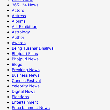
365×24 News
Actors
Actress
Albums
Art Exhibition
Astrology
Author
Awards
Being Tusshar Dhaliwal
Bhojpuri Films
Bhojpuri News
Blogs
Breaking News
Business News
Cannes Festival
celebrity News
Digital News
Elections
Entertainment
Entertainment News