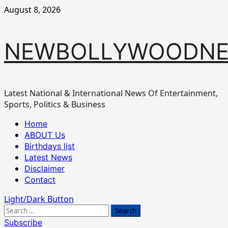
Skip
August 8, 2026
to
content
NEWBOLLYWOODN
Latest National & International News Of Entertainment,
Sports, Politics & Business
Primary
Home
Menu
ABOUT Us
Birthdays list
Latest News
Disclaimer
Contact
Light/Dark Button
Search
for:
Subscribe