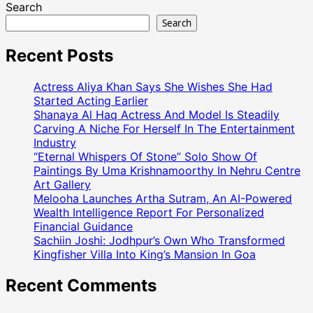
Search
Search
Recent Posts
Actress Aliya Khan Says She Wishes She Had
Started Acting Earlier
Shanaya Al Haq Actress And Model Is Steadily
Carving A Niche For Herself In The Entertainment
Industry
“Eternal Whispers Of Stone” Solo Show Of
Paintings By Uma Krishnamoorthy In Nehru Centre
Art Gallery
Melooha Launches Artha Sutram, An AI-Powered
Wealth Intelligence Report For Personalized
Financial Guidance
Sachiin Joshi: Jodhpur’s Own Who Transformed
Kingfisher Villa Into King’s Mansion In Goa
Recent Comments