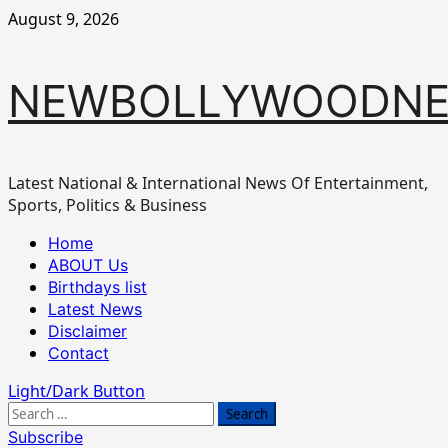
Skip
August 9, 2026
to
content
NEWBOLLYWOODN
Latest National & International News Of Entertainment,
Sports, Politics & Business
Primary
Home
Menu
ABOUT Us
Birthdays list
Latest News
Disclaimer
Contact
Light/Dark Button
Search
for:
Subscribe