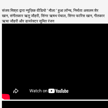
संजय मिश्रा द्वारा म्युज़िक वीडियो ‘ मौला ‘ हुआ लॉन्च, निर्माता असलम शेर
खान, संगीतकार ऋतु जौहरी, सिंगर ऋषभ पंचाल, सिंगर फारिस खान, गीतकार
ऋचा जौहरी और डायरेक्टर सुमित रंजन