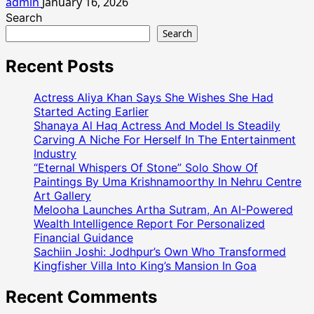
admin
January 16, 2026
Search
Search
Recent Posts
Actress Aliya Khan Says She Wishes She Had
Started Acting Earlier
Shanaya Al Haq Actress And Model Is Steadily
Carving A Niche For Herself In The Entertainment
Industry
“Eternal Whispers Of Stone” Solo Show Of
Paintings By Uma Krishnamoorthy In Nehru Centre
Art Gallery
Melooha Launches Artha Sutram, An AI-Powered
Wealth Intelligence Report For Personalized
Financial Guidance
Sachiin Joshi: Jodhpur’s Own Who Transformed
Kingfisher Villa Into King’s Mansion In Goa
Recent Comments