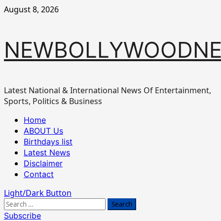
Skip
August 8, 2026
to
content
NEWBOLLYWOODN
Latest National & International News Of Entertainment,
Sports, Politics & Business
Primary
Home
Menu
ABOUT Us
Birthdays list
Latest News
Disclaimer
Contact
Light/Dark Button
Search
for:
Subscribe