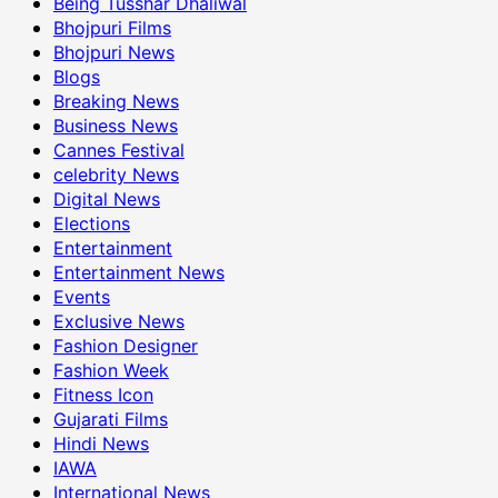
Being Tusshar Dhaliwal
Bhojpuri Films
Bhojpuri News
Blogs
Breaking News
Business News
Cannes Festival
celebrity News
Digital News
Elections
Entertainment
Entertainment News
Events
Exclusive News
Fashion Designer
Fashion Week
Fitness Icon
Gujarati Films
Hindi News
IAWA
International News