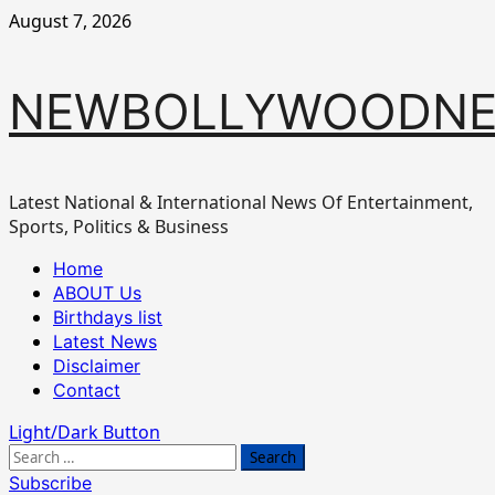
Skip
August 7, 2026
to
content
NEWBOLLYWOODN
Latest National & International News Of Entertainment,
Sports, Politics & Business
Primary
Home
Menu
ABOUT Us
Birthdays list
Latest News
Disclaimer
Contact
Light/Dark Button
Search
for:
Subscribe