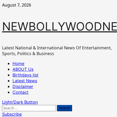
Skip
August 7, 2026
to
content
NEWBOLLYWOODN
Latest National & International News Of Entertainment,
Sports, Politics & Business
Primary
Home
Menu
ABOUT Us
Birthdays list
Latest News
Disclaimer
Contact
Light/Dark Button
Search
for:
Subscribe