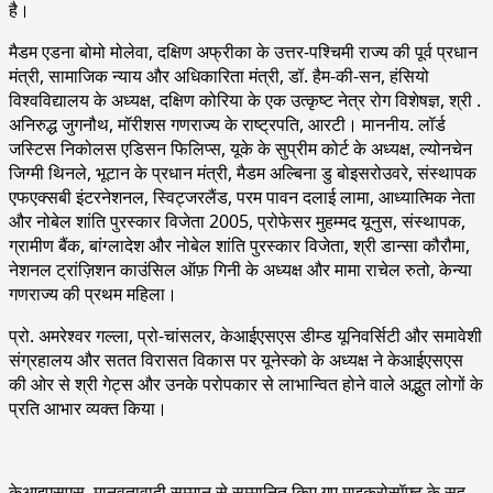
है।
मैडम एडना बोमो मोलेवा, दक्षिण अफ्रीका के उत्तर-पश्चिमी राज्य की पूर्व प्रधान
मंत्री, सामाजिक न्याय और अधिकारिता मंत्री, डॉ. हैम-की-सन, हंसियो
विश्वविद्यालय के अध्यक्ष, दक्षिण कोरिया के एक उत्कृष्ट नेत्र रोग विशेषज्ञ, श्री .
अनिरुद्ध जुगनौथ, मॉरीशस गणराज्य के राष्ट्रपति, आरटी। माननीय. लॉर्ड
जस्टिस निकोलस एडिसन फिलिप्स, यूके के सुप्रीम कोर्ट के अध्यक्ष, ल्योनचेन
जिग्मी थिनले, भूटान के प्रधान मंत्री, मैडम अल्बिना डु बोइसरोउवरे, संस्थापक
एफएक्सबी इंटरनेशनल, स्विट्जरलैंड, परम पावन दलाई लामा, आध्यात्मिक नेता
और नोबेल शांति पुरस्कार विजेता 2005, प्रोफेसर मुहम्मद यूनुस, संस्थापक,
ग्रामीण बैंक, बांग्लादेश और नोबेल शांति पुरस्कार विजेता, श्री डान्सा कौरौमा,
नेशनल ट्रांज़िशन काउंसिल ऑफ़ गिनी के अध्यक्ष और मामा राचेल रुतो, केन्या
गणराज्य की प्रथम महिला।
प्रो. अमरेश्वर गल्ला, प्रो-चांसलर, केआईएसएस डीम्ड यूनिवर्सिटी और समावेशी
संग्रहालय और सतत विरासत विकास पर यूनेस्को के अध्यक्ष ने केआईएसएस
की ओर से श्री गेट्स और उनके परोपकार से लाभान्वित होने वाले अद्भुत लोगों के
प्रति आभार व्यक्त किया।
केआइएसएस मानवतावादी सम्मान से सम्मानित किए गए माइक्रोसॉफ्ट के सह