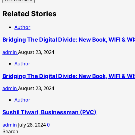
Related Stories
Author
Bridging The Digital Divide: New Book, WIFI & W
admin
August 23, 2024
Author
Bridging The Digital Divide: New Book, WIFI & W
admin
August 23, 2024
Author
Sushil Tiwari, Businessman (PVC)
admin
July 28, 2024
0
Search