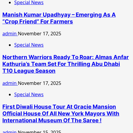
Special News
Manish Kumar Upadhyay – Emerging As A
“Crop Friend” For Farmers
admin
November 17, 2025
Special News
Northern Warriors Ready To Roar: Almas Anfar
Kathuria’s Team Set For Thrilling Abu Dhabi
T10 League Season
admin
November 17, 2025
Special News
First Diwali House Tour At Gracie Mansion
Official House Of All New York Mayors With
International Museum Of The Saree !
admin
November 15, 2025