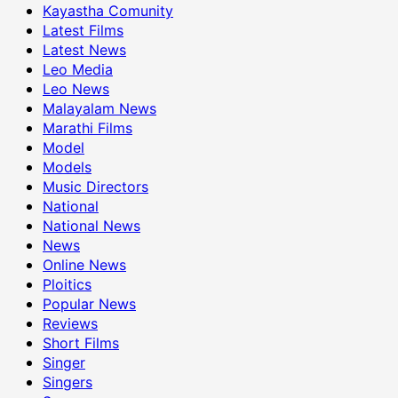
Kayastha Comunity
Latest Films
Latest News
Leo Media
Leo News
Malayalam News
Marathi Films
Model
Models
Music Directors
National
National News
News
Online News
Ploitics
Popular News
Reviews
Short Films
Singer
Singers