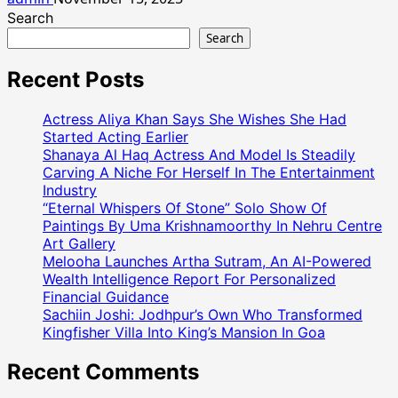
Search
Search
Recent Posts
Actress Aliya Khan Says She Wishes She Had
Started Acting Earlier
Shanaya Al Haq Actress And Model Is Steadily
Carving A Niche For Herself In The Entertainment
Industry
“Eternal Whispers Of Stone” Solo Show Of
Paintings By Uma Krishnamoorthy In Nehru Centre
Art Gallery
Melooha Launches Artha Sutram, An AI-Powered
Wealth Intelligence Report For Personalized
Financial Guidance
Sachiin Joshi: Jodhpur’s Own Who Transformed
Kingfisher Villa Into King’s Mansion In Goa
Recent Comments