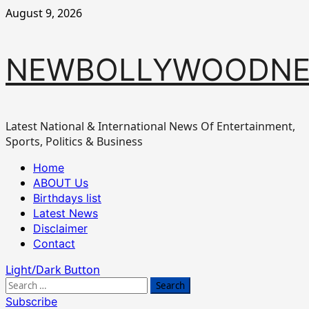
Skip
August 9, 2026
to
content
NEWBOLLYWOODN
Latest National & International News Of Entertainment,
Sports, Politics & Business
Primary
Home
Menu
ABOUT Us
Birthdays list
Latest News
Disclaimer
Contact
Light/Dark Button
Search
for:
Subscribe