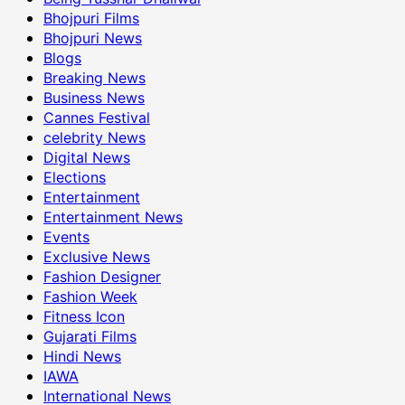
Bhojpuri Films
Bhojpuri News
Blogs
Breaking News
Business News
Cannes Festival
celebrity News
Digital News
Elections
Entertainment
Entertainment News
Events
Exclusive News
Fashion Designer
Fashion Week
Fitness Icon
Gujarati Films
Hindi News
IAWA
International News