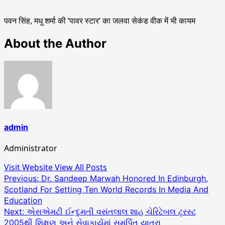
पवन सिंह, मधु शर्मा की ‘पावर स्टार’ का जलवा सेकंड वीक में भी कायम
About the Author
admin
Administrator
Visit Website
View All Posts
Post
Previous:
Dr. Sandeep Marwah Honored In Edinburgh,
Scotland For Setting Ten World Records In Media And
navigation
Education
Next:
એસએમટી ઈન્દુમતી વસંતલાલ શાહ ચેરિટેબલ ટ્રસ્ટ
2005થી શિક્ષણ અને સેવાકાર્યમાં સમર્પિત યાત્રા