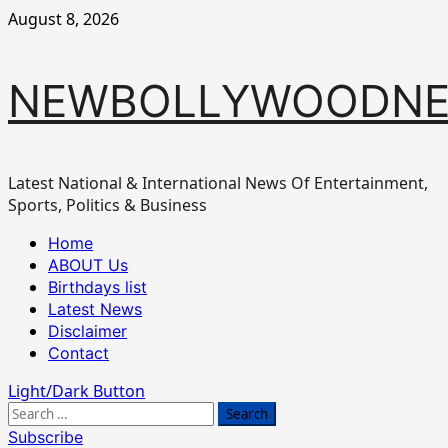
Skip
August 8, 2026
to
content
NEWBOLLYWOODN
Latest National & International News Of Entertainment,
Sports, Politics & Business
Primary
Home
Menu
ABOUT Us
Birthdays list
Latest News
Disclaimer
Contact
Light/Dark Button
Search
for:
Subscribe