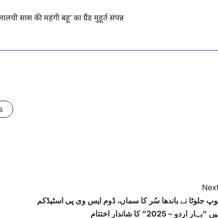
ालची सास की महंगी बहू’ का ग्रैंड मुहूर्त संपन्न
s
Next
نوپ جلوٹا نے باندھا سُر کا سماں، ڈوم ایس وی پی اسٹیڈکم
 “بہار اردو – 2025” کا شاندار اختتام