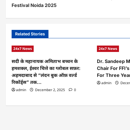
s
Festival Noida 2025
t
n
a
Related Stories
v
24x7 News
24x7 News
i
सदी के महानायक अमिताभ बच्चन के
Dr. Sandeep 
g
हमशक्ल, ईश्वर चित्ते का ग्लोबल सफ़र:
Chair For FFI
अहमदाबाद से “लंदन बुक ऑफ़ वर्ल्ड
For Three Yea
a
रिकॉर्ड्स” तक…
admin
Decem
t
admin
December 2, 2025
0
i
o
n