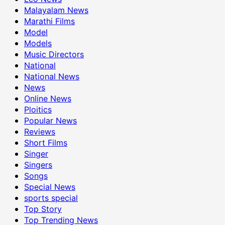
Malayalam News
Marathi Films
Model
Models
Music Directors
National
National News
News
Online News
Ploitics
Popular News
Reviews
Short Films
Singer
Singers
Songs
Special News
sports special
Top Story
Top Trending News