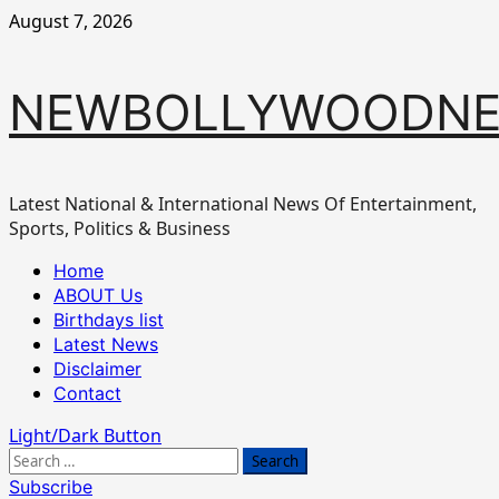
Skip
August 7, 2026
to
content
NEWBOLLYWOODN
Latest National & International News Of Entertainment,
Sports, Politics & Business
Primary
Home
Menu
ABOUT Us
Birthdays list
Latest News
Disclaimer
Contact
Light/Dark Button
Search
for:
Subscribe