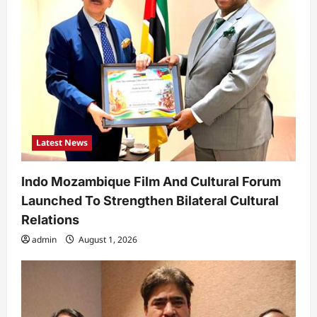
o
n
Latest News
Indo Mozambique Film And Cultural Forum
Launched To Strengthen Bilateral Cultural
Relations
admin
August 1, 2026