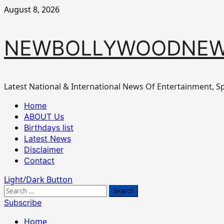
Skip
August 8, 2026
to
content
NEWBOLLYWOODNEW
Latest National & International News Of Entertainment, Sp
Primary
Home
Menu
ABOUT Us
Birthdays list
Latest News
Disclaimer
Contact
Light/Dark Button
Search
for:
Subscribe
Home