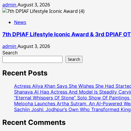
admin
August 3, 2026
News
7th DPIAF Lifestyle Iconic Award & 3rd DPIAF OT
admin
August 3, 2026
Search
Search
Recent Posts
Actress Aliya Khan Says She Wishes She Had Started
Shanaya Al Haq Actress And Model Is Steadily Carvin
“Eternal Whispers Of Stone” Solo Show Of Paintings
Melooha Launches Artha Sutram, An AI-Powered Wealt
Sachiin Joshi: Jodhpur’s Own Who Transformed Kingfi
Recent Comments