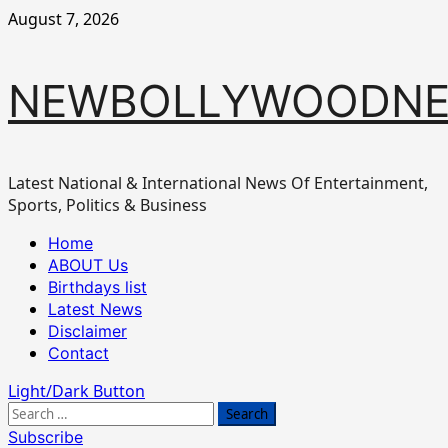
Skip
August 7, 2026
to
content
NEWBOLLYWOODN
Latest National & International News Of Entertainment,
Sports, Politics & Business
Primary
Home
Menu
ABOUT Us
Birthdays list
Latest News
Disclaimer
Contact
Light/Dark Button
Search
for:
Subscribe