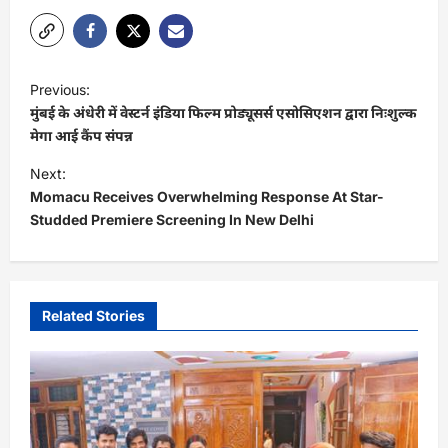
P
Previous:
o
मुंबई के अंधेरी में वेस्टर्न इंडिया फिल्म प्रोड्यूसर्स एसोसिएशन द्वारा निःशुल्क
s
मेगा आई कैंप संपन्न
t
Next:
Momacu Receives Overwhelming Response At Star-
n
Studded Premiere Screening In New Delhi
a
v
i
Related Stories
g
a
t
i