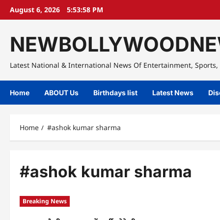
Skip
August 6, 2026
5:53:59 PM
to
content
NEWBOLLYWOODNE
Latest National & International News Of Entertainment, Sports, 
Home
ABOUT Us
Birthdays list
Latest News
Dis
Home
#ashok kumar sharma
#ashok kumar sharma
Breaking News