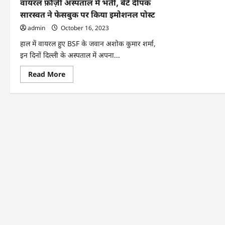
वायरल फ़ौज़ी अस्पताल में भर्ती, बेटे दीपक
सारस्वत ने फेसबुक पर किया इमोशनल पोस्ट
admin
October 16, 2023
हाल में वायरल हुए BSF के जवान अशोक कुमार शर्मा,
इन दिनों दिल्ली के अस्पताल में अपना...
Read
Read More
more
about
वायरल
फ़ौज़ी
अस्पताल
में
भर्ती,
बेटे
दीपक
सारस्वत
ने
फेसबुक
पर
किया
इमोशनल
पोस्ट