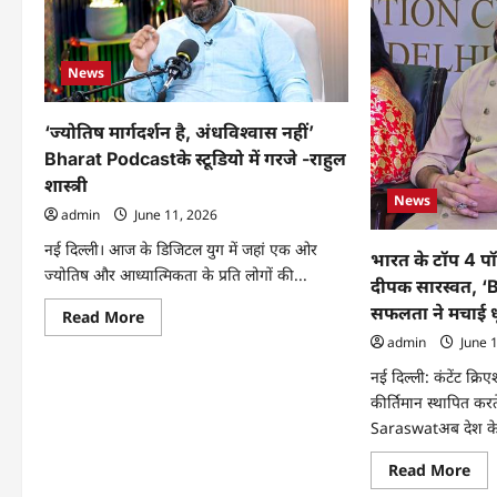
News
‘ज्योतिष मार्गदर्शन है, अंधविश्वास नहीं’
Bharat Podcastके स्टूडियो में गरजे -राहुल
शास्त्री
News
admin
June 11, 2026
नई दिल्ली। आज के डिजिटल युग में जहां एक ओर
भारत के टॉप 4 पॉड
ज्योतिष और आध्यात्मिकता के प्रति लोगों की...
दीपक सारस्वत, 
सफलता ने मचाई 
Read
Read More
more
admin
June 
about
‘ज्योतिष
नई दिल्ली: कंटेंट क्र
मार्गदर्शन
है,
कीर्तिमान स्थापित क
अंधविश्वास
नहीं’
Saraswatअब देश के
Bharat
Podcastके
Re
Read More
स्टूडियो
mo
में