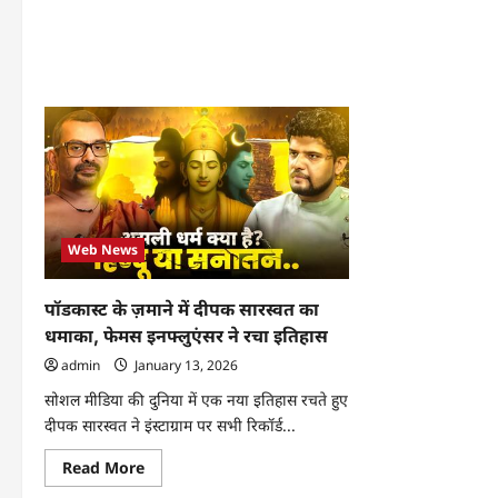
abo
गरजे
भार
-राहुल
के
शास्त्री
टॉप
4
पॉडक
में
शाम
हुए
दीप
सारस
‘Bh
Pod
की
सफ
ने
Web News
मचा
धूम
पॉडकास्ट के ज़माने में दीपक सारस्वत का
धमाका, फेमस इनफ्लुएंसर ने रचा इतिहास
admin
January 13, 2026
सोशल मीडिया की दुनिया में एक नया इतिहास रचते हुए
दीपक सारस्वत ने इंस्टाग्राम पर सभी रिकॉर्ड...
Read
Read More
more
about