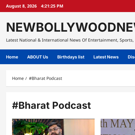
Skip
August 8, 2026
4:21:26 PM
to
content
NEWBOLLYWOODNE
Latest National & International News Of Entertainment, Sports, 
Home
ABOUT Us
Birthdays list
Latest News
Dis
Home
#Bharat Podcast
#Bharat Podcast