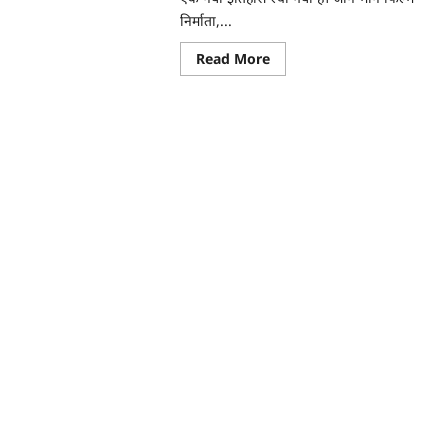
ut
त
निर्माता,...
Read
Read More
more
ास्टर्स
about
कौन
िल
है
वायरल
क
किंग
्वत,
दीपक
arat
सारस्वत,
cast’
जिसने
इंस्टाग्राम
लता
पर
तोड़ा
ई
प्रियंका
चोपड़ा
का
रिकॉर्ड?