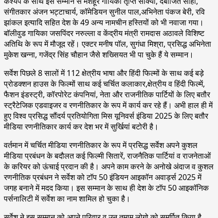
कश्यप के साथ इस सम्मान से मशहूर गायिका तृप्ति साक्या, देबोजित साहा,
संगीतकार अंजन भट्टाचार्य, कॉमेडियन सुनील पाल,अभिनेता पंकज बेरी, रवि
झांकल इत्यादि सहित देश के 49 अन्य नामचीन हस्तियों को भी नवाजा गया।
बॉलीवुड गायिका जसपिंदर नरुल्ला व केंद्रीय मंत्री रामदास अठावले विशिष्ट
अतिथि के रूप में मौजूद रहें। एक्टर मनीष पॉल, सुगंधा मिश्रा, प्रसिद्ध अभिनेता
मुकेश खन्ना, गजेंद्र सिंह चौहान जैसे शख्सियत भी पा चुके हैं ये सम्मान।
सर्वेश पिछले 8 सालों में 112 क्षेत्रीय भाषा और हिंदी फिल्मों के साथ कई बड़े
प्रोडक्शन हाउस के फिल्मों साथ कई चर्चित कलाकार,क्षेत्रीय व हिंदी फिल्में,
फैशन इंडस्ट्री, कॉरपोरेट कंपनियां, नेता और राजनीतिक पार्टियों के लिए बतौर
स्ट्रैटेजिक एडवाइजर व रणनीतिकार के रूप में कार्य कर रहे हैं। अभी हाल ही में
हुए विश्व प्रसिद्ध सौंदर्य प्रतियोगिता मिस यूनिवर्स इंडिया 2025 के लिए बतौर
मीडिया रणनीतिकार कार्य कर देश भर में सुर्खियां बटोरी है।
वर्तमान में चर्चित मीडिया रणनीतिकार के रूप में प्रसिद्ध सर्वेश अपने कुशल
मीडिया प्रबंधन के बदौलत कई फिल्मी सितारें, राजनैतिक पार्टियां व राजनेताओं
के करियर को ऊंचाई प्रदान की है। अपने काम करने के अनोखे अंदाज व कुशल
रणनीतिक प्रबंधन ने सर्वेश को टॉप 50 इंडियन आइकॉन अवार्ड्स 2025 में
जगह बनाने में मदद किया। इस सम्मान के साथ ही देश के टॉप 50 आइकॉनिक
पर्सनालिटी में सर्वेश का नाम शामिल हो चुका है।
सर्वेश ने इस सम्मान को अपने परिवार व उन तमाम लोगो को समर्पित किया है