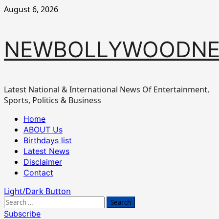
Skip
August 6, 2026
to
content
NEWBOLLYWOODN
Latest National & International News Of Entertainment,
Sports, Politics & Business
Primary
Home
Menu
ABOUT Us
Birthdays list
Latest News
Disclaimer
Contact
Light/Dark Button
Search
for:
Subscribe