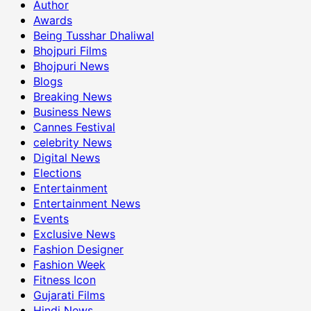
Author
Awards
Being Tusshar Dhaliwal
Bhojpuri Films
Bhojpuri News
Blogs
Breaking News
Business News
Cannes Festival
celebrity News
Digital News
Elections
Entertainment
Entertainment News
Events
Exclusive News
Fashion Designer
Fashion Week
Fitness Icon
Gujarati Films
Hindi News