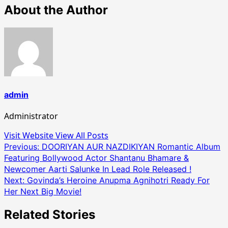
About the Author
admin
Administrator
Visit Website
View All Posts
Post
Previous:
DOORIYAN AUR NAZDIKIYAN Romantic Album
Featuring Bollywood Actor Shantanu Bhamare &
navigation
Newcomer Aarti Salunke In Lead Role Released !
Next:
Govinda’s Heroine Anupma Agnihotri Ready For
Her Next Big Movie!
Related Stories